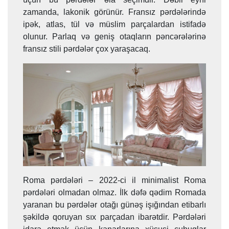
zamanda, lakonik görünür. Fransız pərdələrində
ipək, atlas, tül və müslim parçalardan istifadə
olunur. Parlaq və geniş otaqların pəncərələrinə
fransız stili pərdələr çox yaraşacaq.
Roma pərdələri – 2022-ci il minimalist Roma
pərdələri olmadan olmaz. İlk dəfə qədim Romada
yaranan bu pərdələr otağı günəş işığından etibarlı
şəkildə qoruyan sıx parçadan ibarətdir. Pərdələri