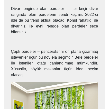
Divar rəngində olan pərdələr – İllər keçir divar
rəngində olan pərdələrin trendi keçmir. 2022-ci
ildə də bu trend aktual olacaq. Könül rahatlığı ilə
divarınız ilə eyni rəngdə olan pərdələr seçə
bilərsiniz.
Çaplı pərdələr – pəncərələrini ön plana çıxarmaq
istəyənlər üçün bu növ əla seçimdir. Belə pərdələr
ilə istənilən otağı canlandırmaq mümkündür.
Xüsusilə, böyük məkanlar üçün ideal seçim
olacaq.