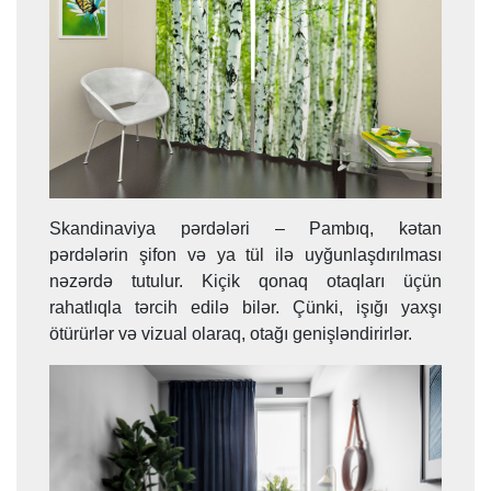
Skandinaviya pərdələri – Pambıq, kətan
pərdələrin şifon və ya tül ilə uyğunlaşdırılması
nəzərdə tutulur. Kiçik qonaq otaqları üçün
rahatlıqla tərcih edilə bilər. Çünki, işığı yaxşı
ötürürlər və vizual olaraq, otağı genişləndirirlər.