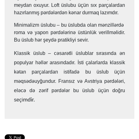
meydan oxuyur. Loft üslubu üçün sıx parçalardan
hazırlanmış pərdələrdən kənar durmaq lazımdır.
Minimalizm üslubu – bu üslubda olan mənzillərdə
roma və yapon pərdələrinə üstünlük verillməlidir.
Bu üslub hər şeydə pratikliyi sevir.
Klassik üslub – cəsarətli üslublar sırasında ən
populyar həllər arasındadır. İsti çalarlarda klassik
kətan parçalardan istifadə bu üslub üçün
məqsədəuyğundur. Fransız və Avstriya pərdələri,
eləcə də zərif pərdələr bu üslub üçün doğru
seçi
mdir.