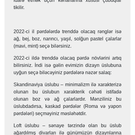
idarə etmək üçün kənarlarına xüsusi çubuqlar
tikilir.
2022-ci il pərdələrdə trenddə olacaq rənglər isə
ağ, bej, boz, narıncı, yaşıl, solğun pastel çalarlar
(mavi, mint) seçə bilərsiniz.
2022-ci ildə trenddə olacaq pərdə növlərini artıq
bilirsiniz. İndi isə gəlin evimizin dizayn üslubuna
uyğun seçə biləcəyiniz pərdələrə nəzər salaq:
Skandinaviya üslubu – minimalizm ilə xarakterizə
olunan bu üslubun xarakterik cəhəti istifadə
olunan boz və ağ çalarlardır. Mənziliniz bu
üslubdadırsa, kaskad pərdələr (Roma və yapon
pərdələri) seçməyiniz məsləhətdir.
Loft üslubu – sənaye tərzində olan bu üslub
ağardılmış divarları ilə günümüzün dizaynlarına