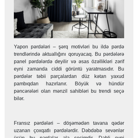
Yapon pərdələri – şərq motivləri bu ildə pərdə
trendlərində aktuallığını qoruyacaq. Bu pərdələrə
panel pərdələrdə deyilir və əsas özəllikləri zərif
eyni zamanda ciddi görüntü yaratmasıdır. Bu
pərdələr təbii parçalardan düz kətan yaxud
pambıqdan hazırlanır. Böyük və hündür
pəncərələri olan mənzil sahibləri bu trendi seçə
bilər.
Fransız pərdələri – döşəmədən tavana qədər
uzanan çoxqatlı pərdələrdir. Dəbdəbə sevənlər
üçün bu pərdələr əla seçimdir. Dəbli eyni