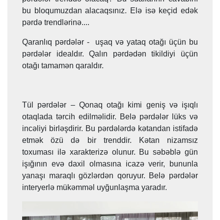
bu bloqumuzdan alacaqsınız. Elə isə keçid edək
pərdə trendlərinə....
Qaranlıq pərdələr - uşaq və yataq otağı üçün bu
pərdələr idealdır. Qalın pərdədən tikildiyi üçün
otağı tamamən qaraldır.
Tül pərdələr – Qonaq otağı kimi geniş və işıqlı
otaqlada tərcih edilməlidir. Belə pərdələr lüks və
incəliyi birləşdirir. Bu pərdələrdə kətandan istifadə
etmək özü də bir trenddir. Kətan nizamsız
toxuması ilə xarakterizə olunur. Bu səbəblə gün
işığının evə daxil olmasına icazə verir, bununla
yanaşı maraqlı gözlərdən qoruyur. Belə pərdələr
interyerlə mükəmməl uyğunlaşma yaradır.