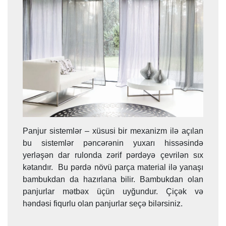
Panjur sistemlər – xüsusi bir mexanizm ilə açılan
bu sistemlər pəncərənin yuxarı hissəsində
yerləşən dar rulonda zərif pərdəyə çevrilən sıx
kətandır. Bu pərdə növü parça material ilə yanaşı
bambukdan da hazırlana bilir. Bambukdan olan
panjurlar mətbəx üçün uyğundur. Çiçək və
həndəsi fiqurlu olan panjurlar seçə bilərsiniz.