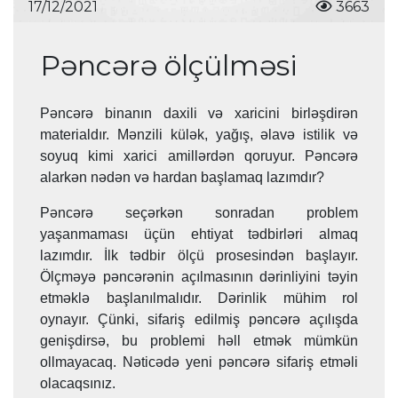
17/12/2021
3663
Pəncərə ölçülməsi
Pəncərə binanın daxili və xaricini birləşdirən
materialdır. Mənzili külək, yağış, əlavə istilik və
soyuq kimi xarici amillərdən qoruyur. Pəncərə
alarkən nədən və hardan başlamaq lazımdır?
Pəncərə seçərkən sonradan problem
yaşanmaması üçün ehtiyat tədbirləri almaq
lazımdır. İlk tədbir ölçü prosesindən başlayır.
Ölçməyə pəncərənin açılmasının dərinliyini təyin
etməklə başlanılmalıdır. Dərinlik mühim rol
oynayır. Çünki, sifariş edilmiş pəncərə açılışda
genişdirsə, bu problemi həll etmək mümkün
ollmayacaq. Nəticədə yeni pəncərə sifariş etməli
olacaqsınız.