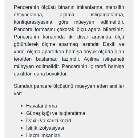
Pəncərənin ölçüsü binanın imkanlarına, mənzilin
ehtiyaclarına, açılma istiqamətlərinə,
konfiqurasiyasına görə müəyyən edilməlidir.
Pəncərə formasını çəkərək ölçü apara bilərsiniz.
Pəncərənin kənarında iki divar arasında ölçü
götürülərək ölçmə aparmaq lazımdır. Daxili və
xarici ölçmə apararkən həmişə böyük ölçüdə olan
tərəfdən başlamaq lazımdır. Açılma istiqaməti
müəyyən edilməlidir. Pəncərənin iç tərəfi həmişə
daxildən daha böyükdür.
Standart pəncərə ölçüsünü müəyyən edən amillər
var:
Havalandırma
Günəş işığı və işıqlandırma
Daxili və xarici keçid
İstilik izolyasiyası
Həcm imkanları