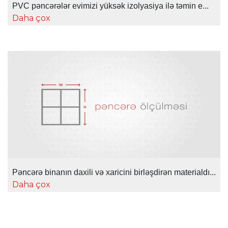
PVC pəncərələr evimizi yüksək izolyasiya ilə təmin e...
Daha çox
Pəncərə binanın daxili və xaricini birləşdirən materialdı...
Daha çox