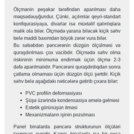
Ölçmənin peşəkar tərəfindən aparılması daha
məqsədəuyğundur. Çünki, açılımlar qeyri-standart
konfiqurasiyaya, divarlar isə müxtəlif qalınlıqlara
malik ola bilər. Ölçmədə yarana biləcək kiçik səhv
belə maddi baxımdan böyük zərər vura bilər.
Bu səbəbdən pəncərənin düzgün ölçülməsi və
quraşdırılması çox vacibdir. Ölçmədə səhv olma
riskininin minimuma endirmək üçün ölçmə 2-3
dəfə aparılmalıdır. Pəncərəni quraşdırdıqdan sonra
çatlama olmaması üçün düzgün ölçü şərtdir. Kiçik
səhv belə aşağıdakı nəticələrə gətirib çıxara bilər:
PVC profilin deformasiyası
Şüşə üzərində kondensasiya əmələ gəlməsi
Estetik görünüşün itməsi
Mexanizmaların işinin pozulması
Panel binalarda pəncərə strukturunun ölçüləri
təxminən eynidir. Kərpic binalarda isə bir neçə