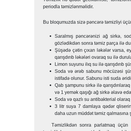
periodla təmizlənməlidir.
Bu bloqumuzda sizə pəncərə təmizliyi üçün
Saralmış pəncərənizi ağ sirkə, so
gözlədikdən sonra təmiz parça ilə du
Şüşədə çətin çıxan ləkələr varsa, 
qarışdırıb ləkələri ovaraq su ilə duru
Limon suyunu ilıq su ilə qarışdırıb şü
Soda və ərəb sabunu möcüzəsi şüşə
istifadə olunur. Sabunu isti suda ərid
Qab şampunu sirkə ilə qarışdırılaraq
və 1 yemək qaşığı ağ sirkə əlavə edər
Soda və qazlı su antibakterial olaraq
3 litr suya 7 damlaya qədər qliseri
daha uzun müddət təmiz qalmasına ş
Təmizlikdən sonra parlatmaq üçün isə