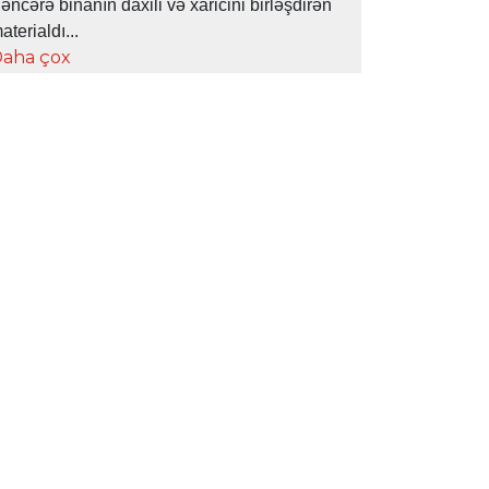
əncərə binanın daxili və xaricini birləşdirən
aterialdı...
aha çox