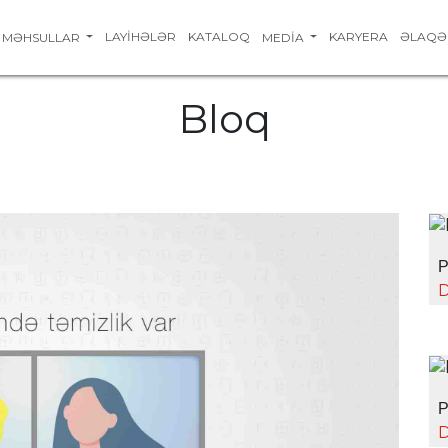
LAYIHƏLƏR
KATALOQ
KARYERA
ƏLAQƏ
MƏHSULLAR
MEDIA
Bloq
P
D
P
D