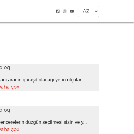
əncərənin quraşdırılacağı yerin ölçülər...
aha çox
əncərələrin düzgün seçilməsi sizin və y...
aha çox