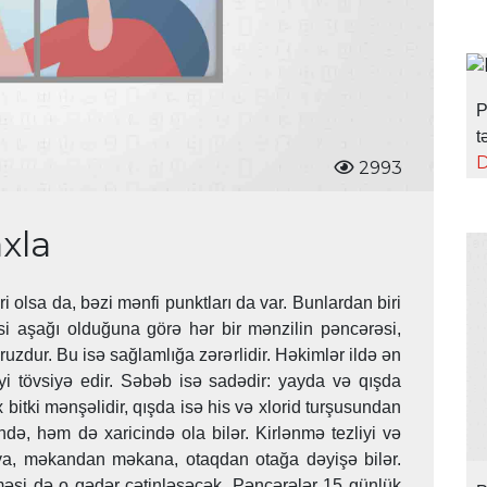
P
t
D
2993
xla
 olsa da, bəzi mənfi punktları da var. Bunlardan biri
yəsi aşağı olduğuna görə hər bir mənzilin pəncərəsi,
uzdur. Bu isə sağlamlığa zərərlidir. Həkimlər ildə ən
yi tövsiyə edir. Səbəb isə sadədir: yayda və qışda
x bitki mənşəlidir, qışda isə his və xlorid turşusundan
ndə, həm də xaricində ola bilər. Kirlənmə tezliyi və
ya, məkandan məkana, otaqdan otağa dəyişə bilər.
məsi də o qədər çətinləşəcək. Pəncərələr 15 günlük