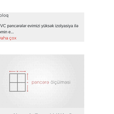
VC pəncərələr evimizi yüksək izolyasiya ilə
əmin e...
aha çox