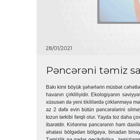
28/01/2021
Pəncərəni təmiz sa
Bakı kimi böyük şəhərlərin müsbət cəhətləri
havanın çirkliliyidir. Ekologiyanın səviy
xüsusən də yeni tikililərdə çirklənməyə mər
az 2 dəfə evin bütün pəncərələrini silmə
tozun tərkibi fərqli olur. Yayda toz daha ço
ibarətdir. Kirlənmə pəncərənin həm daxili
əhatəsi bölgədən bölgəyə, binadan bina
Təmizlik nə qədər gecikdirilsə, təmizlən