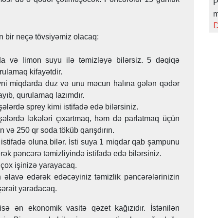
P
m
D
 bir neçə tövsiyəmiz olacaq:
da və limon suyu ilə təmizləyə bilərsiz. 5 dəqiqə
rulamaq kifayətdir.
eyni miqdarda duz və unu məcun halına gələn qədər
layıb, qurulamaq lazımdır.
şələrdə sprey kimi istifadə edə bilərsiniz.
lərdə ləkələri çıxartmaq, həm də parlatmaq üçün
in və 250 qr soda töküb qarışdırın.
 istifadə oluna bilər. İsti suya 1 miqdar qab şampunu
ək pəncərə təmizliyində istifadə edə bilərsiniz.
 çox işinizə yarayacaq.
n əlavə edərək edəcəyiniz təmizlik pəncərələrinizin
ərait yaradacaq.
 ən ekonomik vasitə qəzet kağızıdır. İstənilən