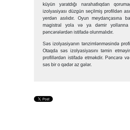
küyün yaratdığı narahatlıqdan qorum
izolyasiyası düzgün seçilmiş profildən ası
yerdən asılıdır. Oyun meydançasına ba
magistral yola və ya dəmir yollarına
pəncərələrdən istifadə olunmalıdır.
Səs izolyasiyanın tənzimlənməsində profil
Otaqda səs izolyasiyasını təmin etmə
profillərdən istifadə etməkdir. Pəncərə v
səs bir o qədər az gələr.