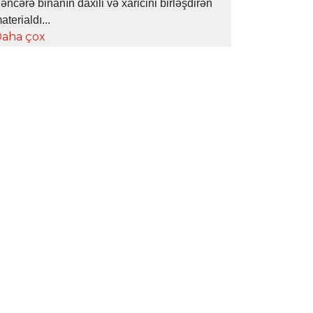
əncərə binanın daxili və xaricini birləşdirən
aterialdı...
aha çox