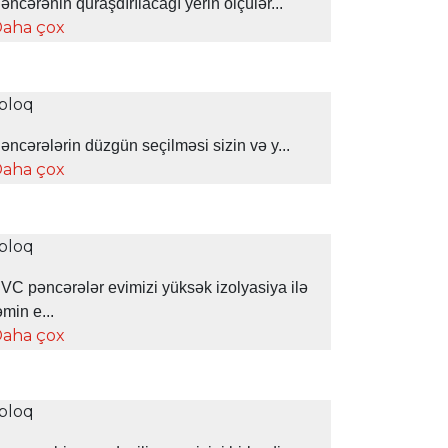
əncərənin quraşdırılacağı yerin ölçülər...
aha çox
əncərələrin düzgün seçilməsi sizin və y...
aha çox
VC pəncərələr evimizi yüksək izolyasiya ilə
əmin e...
aha çox