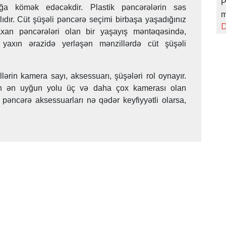
P
ağa kömək edəcəkdir. Plastik pəncərələrin səs
m
lıdır. Cüt şüşəli pəncərə seçimi birbaşa yaşadığınız
D
xan pəncərələri olan bir yaşayış məntəqəsində,
 yaxın ərazidə yerləşən mənzillərdə cüt şüşəli
lərin kamera sayı, aksessuarı, şüşələri rol oynayır.
yin ən uyğun yolu üç və daha çox kamerası olan
ə pəncərə aksessuarları nə qədər keyfiyyətli olarsa,