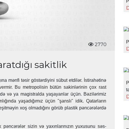
P
D
P
2770
D
atdığı sakitlik
 mənfi təsir göstərdiyini sübut etdilər. İstirahətinə
P
ermir. Bu metropolisin bütün sakinlərinin çox rast
t
də və ya magistralda yaşayanlar üçün. Bəzilərimiz
D
nlığında yaşadığımız üçün "şanslı" idik. Qatarların
i eşitməyin xoş olmadığını görüb plastik pəncərələrdə
k pəncərələr sizin və yaxınlarınızın yuxusunu səs-