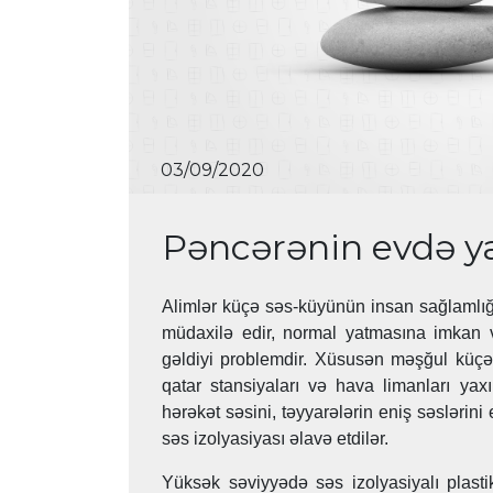
03/09/2020
Pəncərənin evdə yar
Alimlər küçə səs-küyünün insan sağlamlığına
müdaxilə edir, normal yatmasına imkan v
gəldiyi problemdir. Xüsusən məşğul küçə
qatar stansiyaları və hava limanları yaxı
hərəkət səsini, təyyarələrin eniş səslərin
səs izolyasiyası əlavə etdilər.
Yüksək səviyyədə səs izolyasiyalı plasti