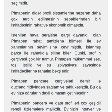
seçimidir.
Pimapenin digər profil sistemlərinə nəzərən daha
çox tərcih edilməsinin səbəblərindən biri
istifadəsinin rahat və ekonomik olmasıdır.
İstənilən hava şəraitinə qarşı dayanıqlı olan
Pimapen rahat təmizlənə bilməsi ilə ev
xanımlarının sevimlisinə çevrilmişdir. İslanmış
parça ilə rahatlıqla silinə bilər. Çünki, profilin
çərçivəsi çox kir tutmur. Pimapen mükəmməl səs,
toz, istilik və su izolyasiyası sayəsində
istifadəçilərinə rahatlıq bəxş edir.
Pimapen pəncərə çərçivələri dəmir ilə
gücləndirildiyindən sağlam və təhlükəsizdir. Bu da
evinizə oğruların daxil olmasını çətinləşdirir.
Pimapenin pəncərə və qapı profilləri çox çeşidli
rəngli üzləmələrə malikdir. Evinizin interyer və