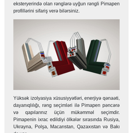
eksteryerində olan rənglərə uyğun rəngli Pimapen
profillərini sifariş verə bilərsiniz.
Yüksək izolyasiya xüsusiyyətləri, enerjiyə qənaəti,
dayanıqlılığı, rəng seçimləri ilə Pimapen pəncərə
və qapılarınız üçün mükəmməl seçimdir.
Pimapenin ixrac edildiyi ölkələr sırasında Rusiya,
Ukrayna, Polşa, Macarıstan, Qazaxıstan və Bakı