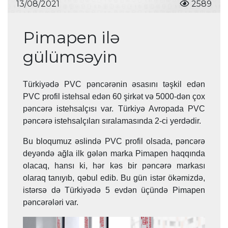
13/08/2021
2589
Pimapen ilə
gülümsəyin
Türkiyədə PVC pəncərənin əsasını təşkil edən
PVC profil istehsal edən 60 şirkət və 5000-dən çox
pəncərə istehsalçısı var. Türkiyə Avropada PVC
pəncərə istehsalçıları sıralamasında 2-ci yerdədir.
Bu bloqumuz əslində PVC profil olsada, pəncərə
deyəndə ağla ilk gələn marka Pimapen haqqında
olacaq, hansı ki, hər kəs bir pəncərə markası
olaraq tanıyıb, qəbul edib. Bu gün istər ökəmizdə,
istərsə də Türkiyədə 5 evdən üçündə Pimapen
pəncərələri var.