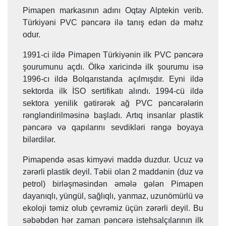
Pimapen markasının adını Oqtay Alptekin verib.
Türkiyəni PVC pəncərə ilə tanış edən də məhz
odur.
1991-ci ildə Pimapen Türkiyənin ilk PVC pəncərə
şourumunu açdı. Ölkə xaricində ilk şourumu isə
1996-cı ildə Bolqarıstanda açılmışdır. Eyni ildə
sektorda ilk İSO sertifikatı alındı. 1994-cü ildə
sektora yenilik gətirərək ağ PVC pəncərələrin
rəngləndirilməsinə başladı. Artıq insanlar plastik
pəncərə və qapılarını sevdikləri rəngə boyaya
bilərdilər.
Pimapendə əsas kimyəvi maddə duzdur. Ucuz və
zərərli plastik deyil. Təbii olan 2 maddənin (duz və
petrol) birləşməsindən əmələ gələn Pimapen
dayanıqlı, yüngül, sağlıqlı, yanmaz, uzunömürlü və
ekoloji təmiz olub çevrəmiz üçün zərərli deyil. Bu
səbəbdən hər zaman pəncərə istehsalçılarının ilk