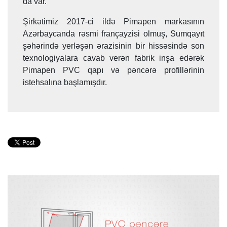
da var.
Şirkətimiz 2017-ci ildə Pimapen markasının
Azərbaycanda rəsmi françayzisi olmuş, Sumqayıt
şəhərində yerləşən ərazisinin bir hissəsində son
texnologiyalara cavab verən fabrik inşa edərək
Pimapen PVC qapı və pəncərə profillərinin
istehsalına başlamışdır.