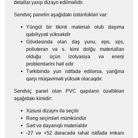
detallar yaxşı dizayn edilməlidir.
Sendviç panelin aşağıdakı üstünlükləri var:
Yüngül bir tikinti materialı olub daşıma
qabiliyyəti yüksəkdir
Gövdəsində olan daş yunu, eps, xps,
poliuteran və s. kimi dolğu materialları
olduğu üçün izolyasiya və enerji
problemlərini həll edir
Tərkibində yun istifadə edilərsə, yanğına
qarşı müqaviməti yüksək olacaqdır.
Sendviç panel olan PVC qapıların özəllikləri
aşağıdakı kimidir:
Xüsusi dizaynı ilə seçilir
Rəng seçimləri mümkündür
Sərt və dayanıqlı materialdır
-27 və +52 dərəcədə rahat istifadə imkanı