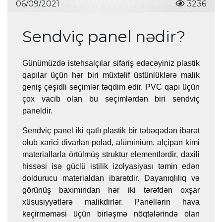
06/09/2021
3236
Sendviç panel nədir?
Günümüzdə istehsalçılar sifariş edəcəyiniz plastik
qapılar üçün hər biri müxtəlif üstünlüklərə malik
geniş çeşidli seçimlər təqdim edir. PVC qapı üçün
çox vacib olan bu seçimlərdən biri sendviç
paneldir.
Sendviç panel iki qatlı plastik bir təbəqədən ibarət
olub xarici divarları polad, alüminium, alçipan kimi
materiallarla örtülmüş struktur elementlərdir, daxili
hissəsi isə güclü istilik izolyasiyası təmin edən
doldurucu materialdan ibarətdir. Dayanıqlılıq və
görünüş baxımından hər iki tərəfdən oxşar
xüsusiyyətlərə malikdirlər. Panellərin hava
keçirməməsi üçün birləşmə nöqtələrində olan