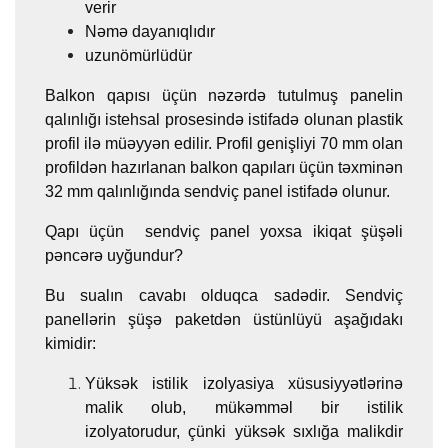
verir
Nəmə dayanıqlıdır
uzunömürlüdür
Balkon qapısı üçün nəzərdə tutulmuş panelin
qalınlığı istehsal prosesində istifadə olunan plastik
profil ilə müəyyən edilir. Profil genişliyi 70 mm olan
profildən hazırlanan balkon qapıları üçün təxminən
32 mm qalınlığında sendviç panel istifadə olunur.
Qapı üçün sendviç panel yoxsa ikiqat şüşəli
pəncərə uyğundur?
Bu sualın cavabı olduqca sadədir. Sendviç
panellərin şüşə paketdən üstünlüyü aşağıdakı
kimidir:
Yüksək istilik izolyasiya xüsusiyyətlərinə
malik olub, mükəmməl bir istilik
izolyatorudur, çünki yüksək sıxlığa malikdir