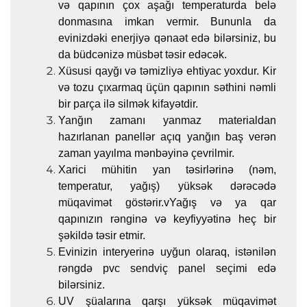
və qapının çox aşağı temperaturda belə
donmasına imkan vermir. Bununla da
evinizdəki enerjiyə qənaət edə bilərsiniz, bu
da büdcənizə müsbət təsir edəcək.
Xüsusi qayğı və təmizliyə ehtiyac yoxdur. Kir
və tozu çıxarmaq üçün qapının səthini nəmli
bir parça ilə silmək kifayətdir.
Yanğın zamanı yanmaz materialdan
hazırlanan panellər açıq yanğın baş verən
zaman yayılma mənbəyinə çevrilmir.
Xarici mühitin yan təsirlərinə (nəm,
temperatur, yağış) yüksək dərəcədə
müqavimət göstərir.vYağış və ya qar
qapınızın rənginə və keyfiyyətinə heç bir
şəkildə təsir etmir.
Evinizin interyerinə uyğun olaraq, istənilən
rəngdə pvc sendviç panel seçimi edə
bilərsiniz.
UV şüalarına qarşı yüksək müqavimət