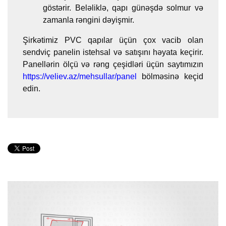
göstərir. Beləliklə, qapı günəşdə solmur və
zamanla rəngini dəyişmir.
Şirkətimiz PVC qapılar üçün çox vacib olan
sendviç panelin istehsal və satışını həyata keçirir.
Panellərin ölçü və rəng çeşidləri üçün saytımızın
https://veliev.az/mehsullar/panel
bölməsinə keçid
edin.