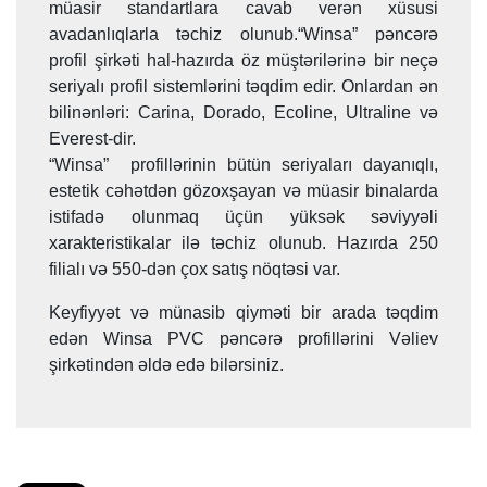
müasir standartlara cavab verən xüsusi
avadanlıqlarla təchiz olunub.“Winsa” pəncərə
profil şirkəti hal-hazırda öz müştərilərinə bir neçə
seriyalı profil sistemlərini təqdim edir. Onlardan ən
bilinənləri: Carina, Dorado, Ecoline, Ultraline və
Everest-dir.
“Winsa” profillərinin bütün seriyaları dayanıqlı,
estetik cəhətdən gözoxşayan və müasir binalarda
istifadə olunmaq üçün yüksək səviyyəli
xarakteristikalar ilə təchiz olunub. Hazırda 250
filialı və 550-dən çox satış nöqtəsi var.
Keyfiyyət və münasib qiyməti bir arada təqdim
edən Winsa PVC pəncərə profillərini Vəliev
şirkətindən əldə edə bilərsiniz.