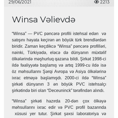
29/06/2021
2213
Winsa Vəlievdə
“Winsa” — PVC pəncərə profili istehsal edən və
satışını həyata keçirən ən böyük türk brendlərdən
biridir. Zaman keçdikcə “Winsa” pəncərə profilləri,
nəinki, Türkiyədə, eləcə də dünyanın müxtəlif
ölkələrində məşhurluq qazana bildi. Şirkət 1998-ci
ildə fəaliyyətə başlamış və artıq 1999-cu ildə isə
öz məhsullarını Şərqi Avropa və Asiya ölkələrinə
ixrac etməyə başlamışdı. 2000-ci ildə “Winsa”
şirkəti dünyanın 3 ən böyük PVC istehsalçı
şirkətində biri olan “Deceuninck” tərəfindən alındı.
“Winsa” şirkəti hazırda 20-dən çox ölkəyə
məhsullarını ixrac edir və PVC profil bazarında
xüsusi yer tutur. Şirkət şəxsi laboratoriya və