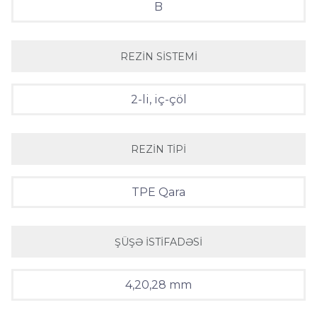
B
REZIN SISTEMI
2-li, iç-çöl
REZIN TIPI
TPE Qara
ŞÜŞƏ ISTIFADƏSI
4,20,28 mm