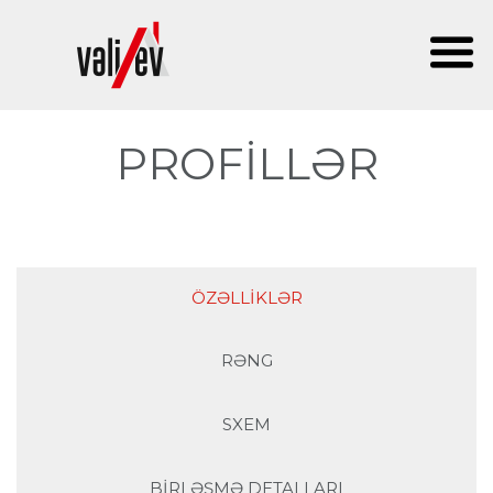
PROFILLƏR
ÖZƏLLIKLƏR
RƏNG
SXEM
BIRLƏŞMƏ DETALLARI