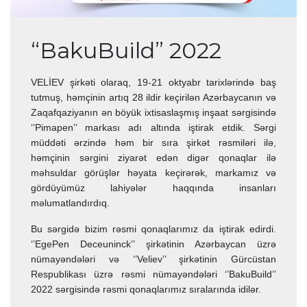
“BakuBuild” 2022
VELİEV şirkəti olaraq, 19-21 oktyabr tarixlərində baş
tutmuş, həmçinin artıq 28 ildir keçirilən Azərbaycanın və
Zaqafqaziyanın ən böyük ixtisaslaşmış inşaat sərgisində
‘’Pimapen’’ markası adı altında iştirak etdik. Sərgi
müddəti ərzində həm bir sıra şirkət rəsmiləri ilə,
həmçinin sərgini ziyarət edən digər qonaqlar ilə
məhsuldar görüşlər həyata keçirərək, markamız və
gördüyümüz lahiyələr haqqında insanları
məlumatlandırdıq.
Bu sərgidə bizim rəsmi qonaqlarımız da iştirak edirdi.
‘’EgePen Deceuninck’’ şirkətinin Azərbaycan üzrə
nümayəndələri və ‘’Veliev’’ şirkətinin Gürcüstan
Respublikası üzrə rəsmi nümayəndələri ‘’BakuBuild’’
2022 sərgisində rəsmi qonaqlarımız sıralarında idilər.