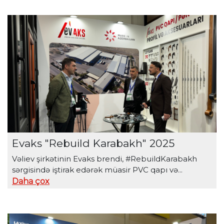
Evaks "Rebuild Karabakh" 2025
Vəliev şirkətinin Evaks brendi, #RebuildKarabakh
sərgisində iştirak edərək müasir PVC qapı və...
Daha çox