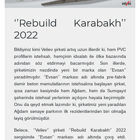
‘’Rebuild Karabakh’’
2022
Bildiyiniz kimi Veliev şirkəti artıq uzun illərdir ki, həm PVC
profillərin istehsalı, həmçinin idxalatı ilə ölkə bazarında
adından söz etdirməyi bacarmışdır. Son illərdə,
şirkətimizin nəzdində yeni bir marka olan ‘’Evsan’’
yaradılmışdır. ‘’Evsan’’ markası adı altında pre-fabrik
dəmir beton məmulatlarının istehsalına başlayan şirkət,
qısa zaman kəsiyində həm Ağdam, həm də Sumqayıt
şəhərində istehsal yerlərinin açılışını həyata keçirmişdir.
Onu da qeyd etmək lazımdır ki, şirkətimiz yeni yaradılan
Ağdam sənaye parkının ilk rezidentlərindən biri olmağa
layiq görülmüşdür.
Beləcə, ‘’Veliev’’ şirkəti ‘’Rebuild Karabakh’’ 2022
sərgisində ‘’Evsan’’ markası adı altında çıxış etdi.