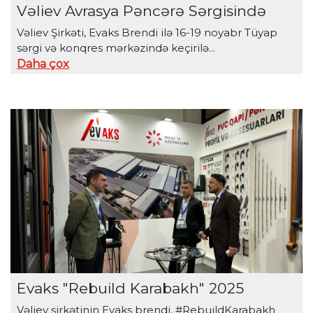
Vəliev Avrasya Pəncərə Sərgisində
Vəliev Şirkəti, Evaks Brendi ilə 16-19 noyabr Tüyap
sərgi və konqres mərkəzində keçirilə...
Daha çox
Evaks "Rebuild Karabakh" 2025
Vəliev şirkətinin Evaks brendi, #RebuildKarabakh