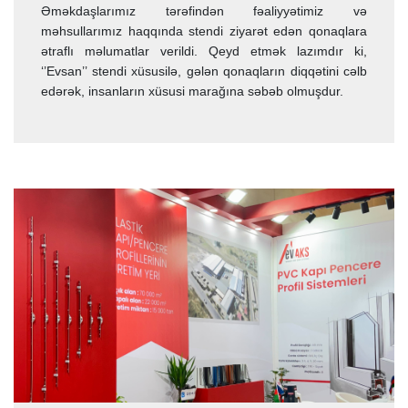
Əməkdaşlarımız tərəfindən fəaliyyətimiz və
məhsullarımız haqqında stendi ziyarət edən qonaqlara
ətraflı məlumatlar verildi. Qeyd etmək lazımdır ki,
‘’Evsan’’ stendi xüsusilə, gələn qonaqların diqqətini cəlb
edərək, insanların xüsusi marağına səbəb olmuşdur.