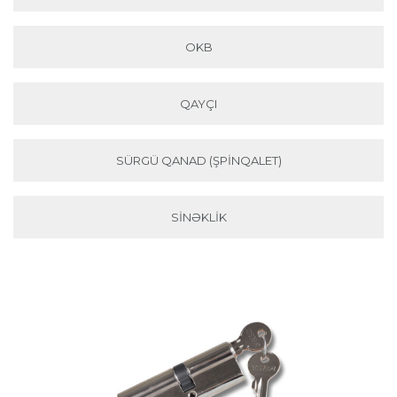
OKB
QAYÇI
SÜRGÜ QANAD (ŞPINQALET)
SINƏKLIK