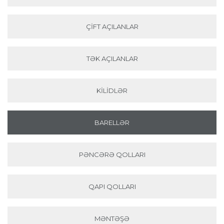
ÇIFT AÇILANLAR
TƏK AÇILANLAR
KILIDLƏR
BARELLƏR
PƏNCƏRƏ QOLLARI
QAPI QOLLARI
MƏNTƏŞƏ