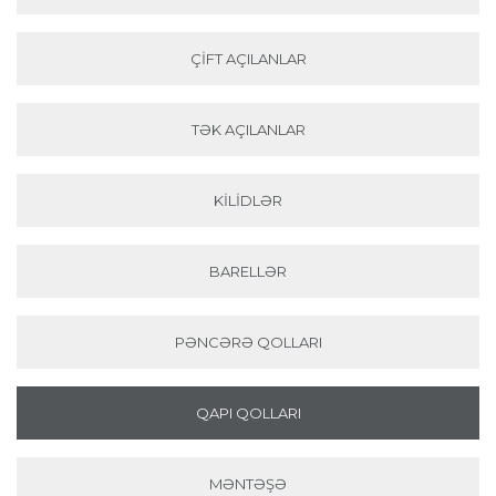
ÇIFT AÇILANLAR
TƏK AÇILANLAR
KILIDLƏR
BARELLƏR
PƏNCƏRƏ QOLLARI
QAPI QOLLARI
MƏNTƏŞƏ