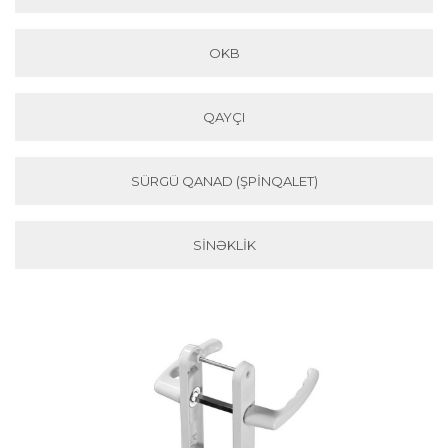
OKB
QAYÇI
SÜRGÜ QANAD (ŞPINQALET)
SINƏKLIK